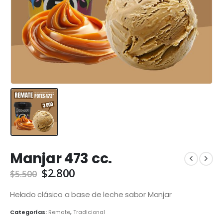
Manjar 473 cc.
El
El
$
2.800
$
5.500
precio
precio
original
actual
Helado clásico a base de leche sabor Manjar
era:
es:
Categorías:
Remate
,
Tradicional
$5.500.
$2.800.