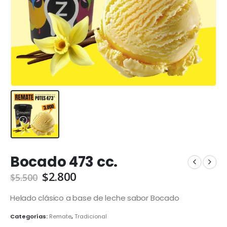
Bocado 473 cc.
El
El
$
2.800
$
5.500
precio
precio
original
actual
Helado clásico a base de leche sabor Bocado
era:
es:
Categorías:
Remate
,
Tradicional
$5.500.
$2.800.