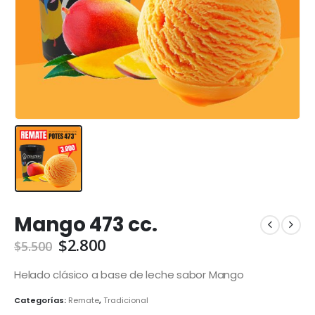
Mango 473 cc.
El
El
$
2.800
$
5.500
precio
precio
original
actual
Helado clásico a base de leche sabor Mango
era:
es:
Categorías:
Remate
,
Tradicional
$5.500.
$2.800.