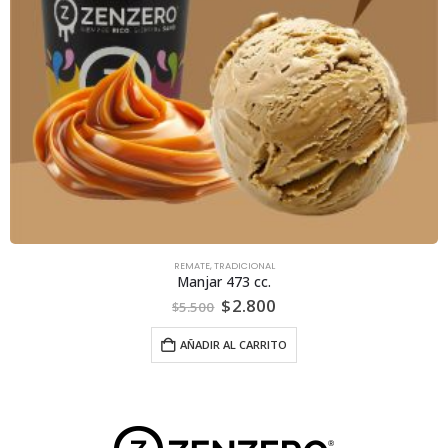
REMATE
,
TRADICIONAL
Manjar 473 cc.
El
El
$
2.800
$
5.500
precio
precio
original
actual
AÑADIR AL CARRITO
era:
es:
$5.500.
$2.800.