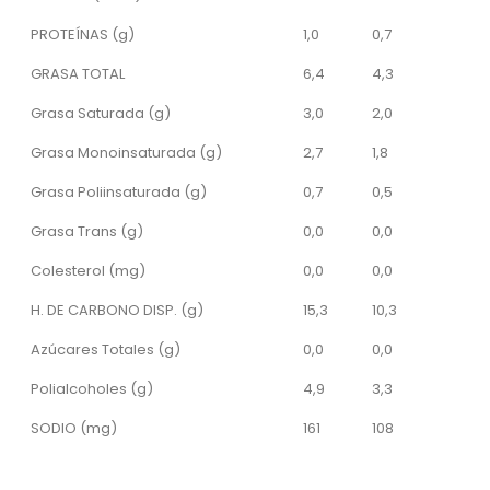
PROTEÍNAS (g)
1,0
0,7
GRASA TOTAL
6,4
4,3
Grasa Saturada (g)
3,0
2,0
Grasa Monoinsaturada (g)
2,7
1,8
Grasa Poliinsaturada (g)
0,7
0,5
Grasa Trans (g)
0,0
0,0
Colesterol (mg)
0,0
0,0
H. DE CARBONO DISP. (g)
15,3
10,3
Azúcares Totales (g)
0,0
0,0
Polialcoholes (g)
4,9
3,3
SODIO (mg)
161
108