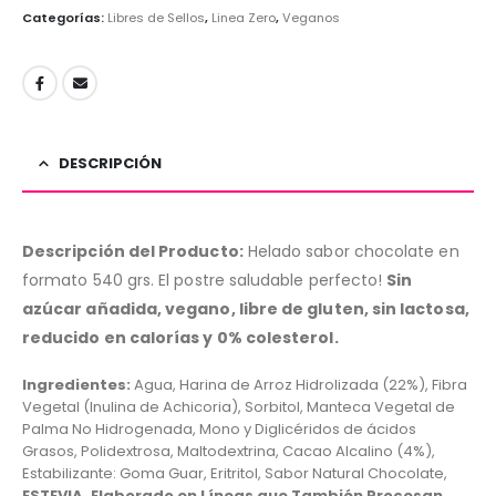
Categorías:
Libres de Sellos
,
Linea Zero
,
Veganos
DESCRIPCIÓN
Descripción del Producto:
Helado sabor chocolate en
formato 540 grs. El postre saludable perfecto!
Sin
azúcar añadida, vegano, libre de gluten, sin lactosa,
reducido en calorías y 0% colesterol.
Ingredientes:
Agua, Harina de Arroz Hidrolizada (22%), Fibra
Vegetal (Inulina de Achicoria), Sorbitol, Manteca Vegetal de
Palma No Hidrogenada, Mono y Diglicéridos de ácidos
Grasos, Polidextrosa, Maltodextrina, Cacao Alcalino (4%),
Estabilizante: Goma Guar, Eritritol, Sabor Natural Chocolate,
ESTEVIA. Elaborado en Líneas que También Procesan