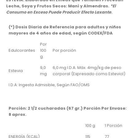
Leche, Soya y Frutos Secos: Maní y Almendras.
*El
Consumo en Exceso Puede Producir Efecto Laxante
.
(*) Dosis Diaria de Referencia para adultos y niños
mayores de 4 años de edad, según CODEX/FDA
Por
Edulcorantes
100
Por porción
g.
9,0
6,0 mg I.D.A. Máx. 4mg/kg de peso
Estevia
mg
corporal (Expresado como Esteviol)
I.D.A: Ingesta Admisible, Según FAO/OMS
Porción: 2 1/2 cucharadas (67 gr.) Porción Por Envase:
8 aprox.
100 g
1 Porción
ENERGÍA (KCAL)
115
77