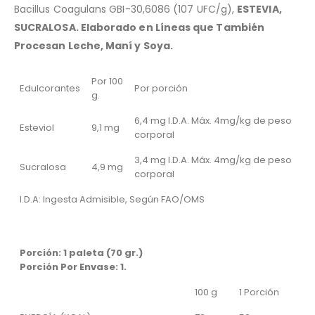
Bacillus Coagulans GBI-30,6086 (107 UFC/g),
ESTEVIA,
SUCRALOSA. Elaborado en Líneas que También
Procesan Leche, Maní y Soya.
Por 100
Edulcorantes
Por porción
g.
6,4 mg I.D.A. Máx. 4mg/kg de peso
Esteviol
9,1 mg
corporal
3,4 mg I.D.A. Máx. 4mg/kg de peso
Sucralosa
4,9 mg
corporal
I.D.A: Ingesta Admisible, Según FAO/OMS
Porción: 1 paleta (70 gr.)
Porción Por Envase: 1.
100 g
1 Porción