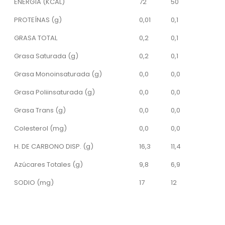
ENERGÍA (KCAL)
72
50
PROTEÍNAS (g)
0,01
0,1
GRASA TOTAL
0,2
0,1
Grasa Saturada (g)
0,2
0,1
Grasa Monoinsaturada (g)
0,0
0,0
Grasa Poliinsaturada (g)
0,0
0,0
Grasa Trans (g)
0,0
0,0
Colesterol (mg)
0,0
0,0
H. DE CARBONO DISP. (g)
16,3
11,4
Azúcares Totales (g)
9,8
6,9
SODIO (mg)
17
12